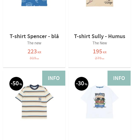
T-shirt Spencer - blå
T-shirt Sully - Humus
The new
The New
223
195
KR
KR
319
279
KR
KR
INFO
INFO
50
30
%
%