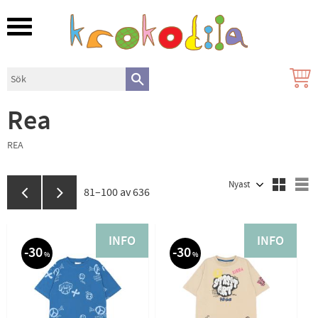
Meny
Rea
REA
Välj sortering
V
81–
100
av
636
INFO
INFO
30
30
%
%