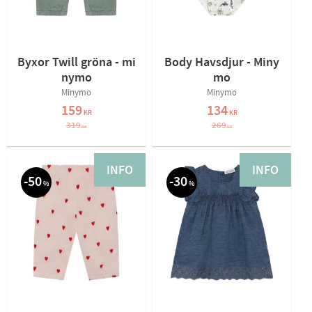
Byxor Twill gröna - mi
Body Havsdjur - Miny
nymo
mo
Minymo
Minymo
159
134
KR
KR
319
269
KR
KR
INFO
INFO
50
30
%
%