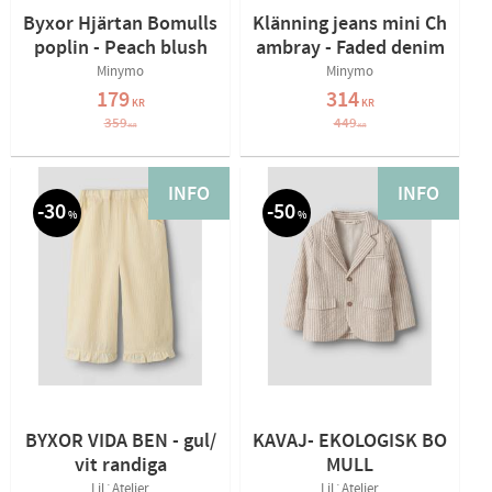
Byxor Hjärtan Bomulls
Klänning jeans mini Ch
poplin - Peach blush
ambray - Faded denim
Minymo
Minymo
179
314
KR
KR
359
449
KR
KR
INFO
INFO
30
50
%
%
BYXOR VIDA BEN - gul/
KAVAJ- EKOLOGISK BO
vit randiga
MULL
Lil´Atelier
Lil´Atelier