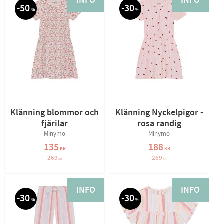
INFO
INFO
50
30
%
%
Klänning blommor och
Klänning Nyckelpigor -
fjärilar
rosa randig
Minymo
Minymo
135
188
KR
KR
269
269
KR
KR
INFO
INFO
30
30
%
%