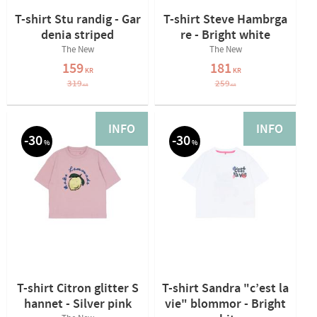
T-shirt Stu randig - Gar
T-shirt Steve Hambrga
denia striped
re - Bright white
The New
The New
159
181
KR
KR
319
259
KR
KR
INFO
INFO
30
30
%
%
T-shirt Citron glitter S
T-shirt Sandra "c’est la
hannet - Silver pink
vie" blommor - Bright