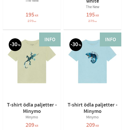
white
The New
The New
195
195
KR
KR
279
279
KR
KR
INFO
INFO
30
30
%
%
T-shirt ödla paljetter -
T-shirt ödla paljetter -
Minymo
Minymo
Minymo
Minymo
209
209
KR
KR