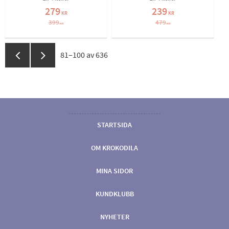
279
239
KR
KR
399
479
KR
KR
81–
100
av
636
STARTSIDA
OM KROKODILA
MINA SIDOR
KUNDKLUBB
NYHETER