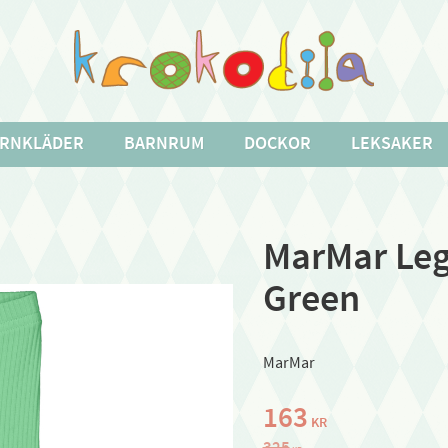
RNKLÄDER
BARNRUM
DOCKOR
LEKSAKER
MarMar Legg
Green
MarMar
Nedsatt pris:
163
KR
Ordinarie pris:
325