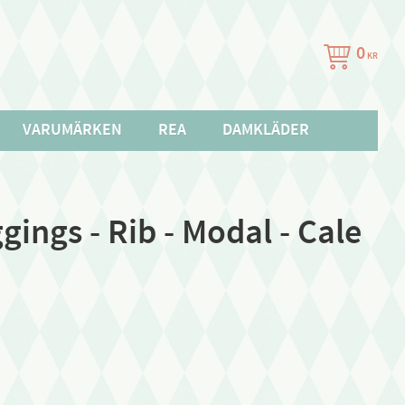
0
KR
VARUMÄRKEN
REA
DAMKLÄDER
ings - Rib - Modal - Cale