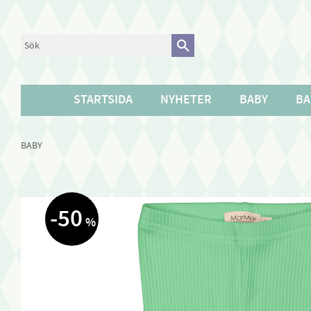
STARTSIDA
NYHETER
BABY
BA
BABY
50
%