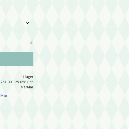
st
I lager
251-001-25-0581-56
MarMar
rMar