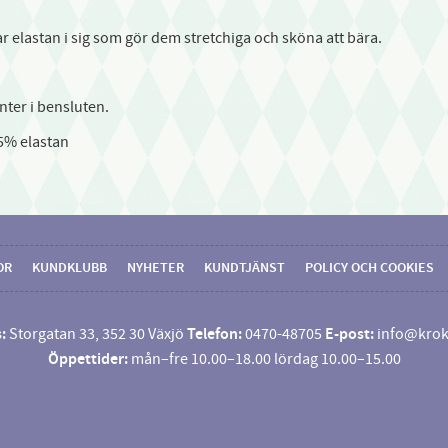
 elastan i sig som gör dem stretchiga och sköna att bära.
ter i bensluten.
 5% elastan
OR
KUNDKLUBB
NYHETER
KUNDTJÄNST
POLICY OCH COOKIES
:
Storgatan 33, 352 30 Växjö
Telefon:
0470-48705
E-post:
info@krok
Öppettider:
mån–fre 10.00–18.00 lördag 10.00–15.00