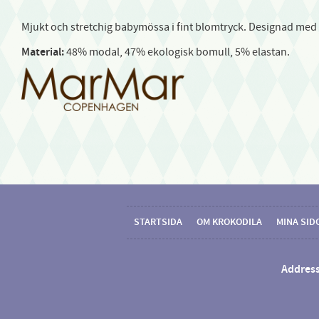
Mjukt och stretchig babymössa i fint blomtryck. Designad med 
Material:
48% modal, 47% ekologisk bomull, 5% elastan.
STARTSIDA
OM KROKODILA
MINA SID
Address