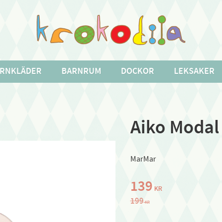
RNKLÄDER
BARNRUM
DOCKOR
LEKSAKER
Aiko Modal 
MarMar
Nedsatt pris:
139
KR
Ordinarie pris:
199
KR