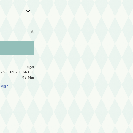
st
I lager
251-109-20-1663-56
MarMar
rMar