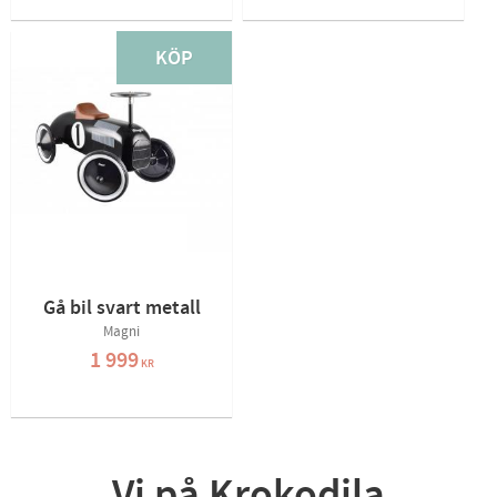
KÖP
Gå bil svart metall
Magni
1 999
KR
Vi på Krokodila