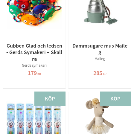
Gubben Glad och ledsen
Dammsugare mus Maile
- Gerds Symakeri – Skall
g
ra
Maileg
Gerds symakeri
179
285
KR
KR
KÖP
KÖP