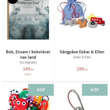
Bok, Ensam i bokstäver
Sångpåse Oskar & Ellen
nas land
Oskar & Ellen
Mrs Mighetto
149
299
KR
KR
230
KR
KÖP
KÖP