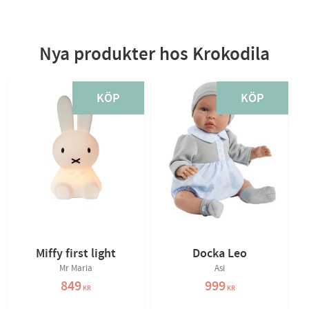
Nya produkter hos Krokodila
KÖP
KÖP
Miffy first light
Docka Leo
Mr Maria
Asi
849
999
KR
KR