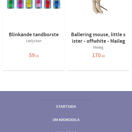
Blinkande tandborste
Ballering mouse, little s
ister - offwhite - Maileg
Leklyckan
Maileg
59
170
KR
KR
STARTSIDA
OM KROKODILA