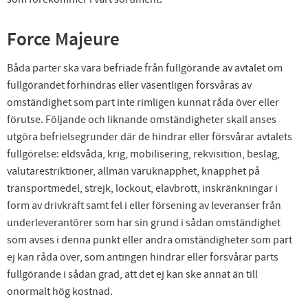
Force Majeure
Båda parter ska vara befriade från fullgörande av avtalet om
fullgörandet förhindras eller väsentligen försvåras av
omständighet som part inte rimligen kunnat råda över eller
förutse. Följande och liknande omständigheter skall anses
utgöra befrielsegrunder där de hindrar eller försvårar avtalets
fullgörelse: eldsvåda, krig, mobilisering, rekvisition, beslag,
valutarestriktioner, allmän varuknapphet, knapphet på
transportmedel, strejk, lockout, elavbrott, inskränkningar i
form av drivkraft samt fel i eller försening av leveranser från
underleverantörer som har sin grund i sådan omständighet
som avses i denna punkt eller andra omständigheter som part
ej kan råda över, som antingen hindrar eller försvårar parts
fullgörande i sådan grad, att det ej kan ske annat än till
onormalt hög kostnad.