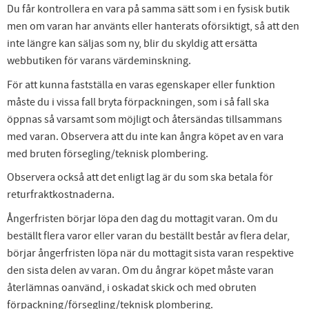
Du får kontrollera en vara på samma sätt som i en fysisk butik
men om varan har använts eller hanterats oförsiktigt, så att den
inte längre kan säljas som ny, blir du skyldig att ersätta
webbutiken för varans värdeminskning.
För att kunna fastställa en varas egenskaper eller funktion
måste du i vissa fall bryta förpackningen, som i så fall ska
öppnas så varsamt som möjligt och återsändas tillsammans
med varan. Observera att du inte kan ångra köpet av en vara
med bruten försegling/teknisk plombering.
Observera också att det enligt lag är du som ska betala för
returfraktkostnaderna.
Ångerfristen börjar löpa den dag du mottagit varan. Om du
beställt flera varor eller varan du beställt består av flera delar,
börjar ångerfristen löpa när du mottagit sista varan respektive
den sista delen av varan. Om du ångrar köpet måste varan
återlämnas oanvänd, i oskadat skick och med obruten
förpackning/försegling/teknisk plombering.