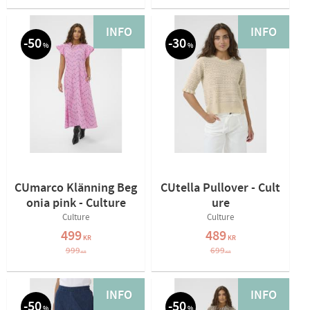
INFO
INFO
50
30
%
%
CUmarco Klänning Beg
CUtella Pullover - Cult
onia pink - Culture
ure
Culture
Culture
499
489
KR
KR
999
699
KR
KR
INFO
INFO
50
50
%
%