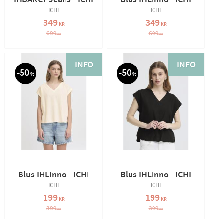
IHBARCY Jeans - ICHI
Blus IHLinno - ICHI
ICHI
ICHI
349
349
KR
KR
699
699
KR
KR
INFO
INFO
50
50
%
%
Blus IHLinno - ICHI
Blus IHLinno - ICHI
ICHI
ICHI
199
199
KR
KR
399
399
KR
KR