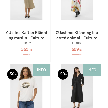
CUelina Kaftan Klänni
CUashmo Klänning blu
ng muslin - Culture
e/red animal - Culture
Culture
Culture
559
599
KR
KR
799
1 199
KR
KR
INFO
INFO
50
50
%
%