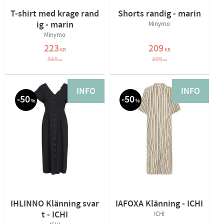
T-shirt med krage rand
Shorts randig - marin
ig - marin
Minymo
Minymo
223
209
KR
KR
319
299
KR
KR
INFO
INFO
50
50
%
%
IHLINNO Klänning svar
IAFOXA Klänning - ICHI
t - ICHI
ICHI