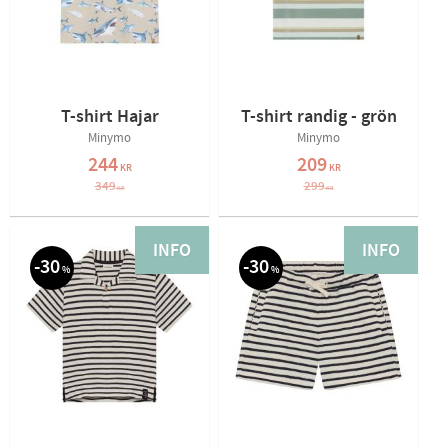
T-shirt Hajar
T-shirt randig - grön
Minymo
Minymo
244
209
KR
KR
349
299
KR
KR
INFO
INFO
30
30
%
%