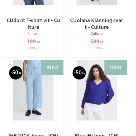
CUdorit T-shirt vit - Cu
CUolana Klänning svar
lture
t - Culture
Culture
Culture
199
599
KR
KR
399
1 199
KR
KR
INFO
INFO
50
50
%
%