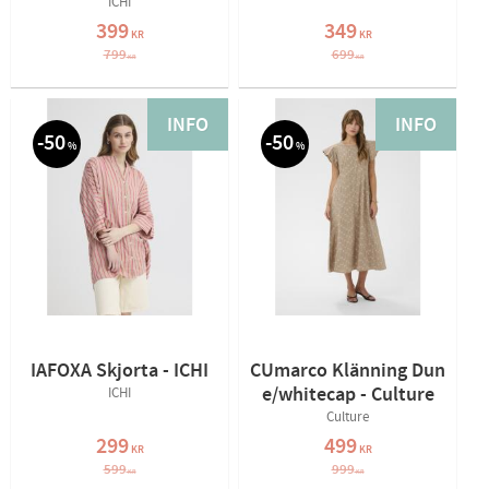
ICHI
399
349
KR
KR
799
699
KR
KR
INFO
INFO
50
50
%
%
IAFOXA Skjorta - ICHI
CUmarco Klänning Dun
e/whitecap - Culture
ICHI
Culture
299
499
KR
KR
599
999
KR
KR