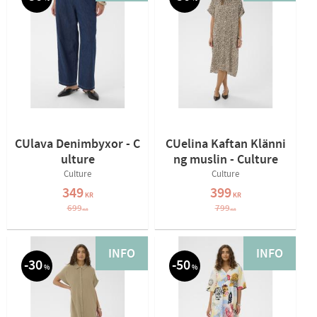
CUlava Denimbyxor - C
CUelina Kaftan Klänni
ulture
ng muslin - Culture
Culture
Culture
349
399
KR
KR
699
799
KR
KR
INFO
INFO
30
50
%
%