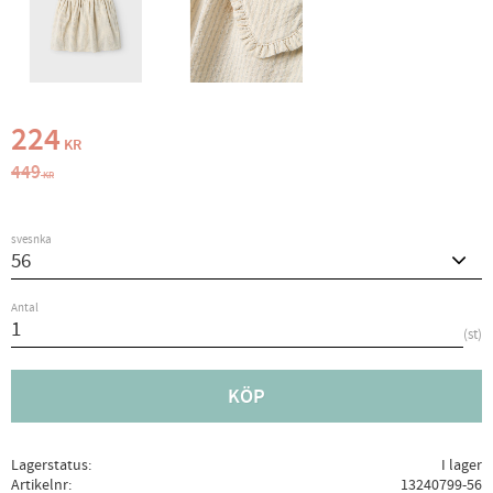
Nedsatt pris:
224
KR
Ordinarie pris:
449
KR
svesnka
Antal
st
KÖP
Lagerstatus
I lager
Artikelnr
13240799-56