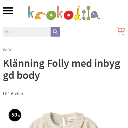
Meny
BABY
Klänning Folly med inbyg
gd body
Lil´ Atelier
50
%