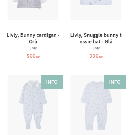
Livly, Bunny cardigan -
Livly, Snuggle bunny t
Grå
ossie hat - Blå
Livly
Livly
599
229
KR
KR
INFO
INFO