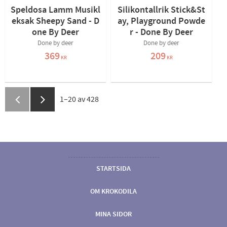
Speldosa Lamm Musikl
Silikontallrik Stick&St
eksak Sheepy Sand - D
ay, Playground Powde
one By Deer
r - Done By Deer
Done by deer
Done by deer
369
209
KR
KR
1–
20
av
428
STARTSIDA
OM KROKODILA
MINA SIDOR