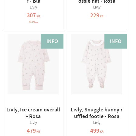
r - Blå
ossie hat - Rosa
Livly
Livly
307
229
KR
KR
439
KR
INFO
INFO
Livly, Ice cream overall
Livly, Snuggle bunny r
- Rosa
uffled footie - Rosa
Livly
Livly
479
499
KR
KR