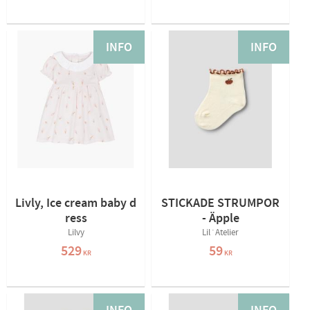
INFO
INFO
Livly, Ice cream baby d
STICKADE STRUMPOR
ress
- Äpple
Lilvy
Lil´Atelier
529
59
KR
KR