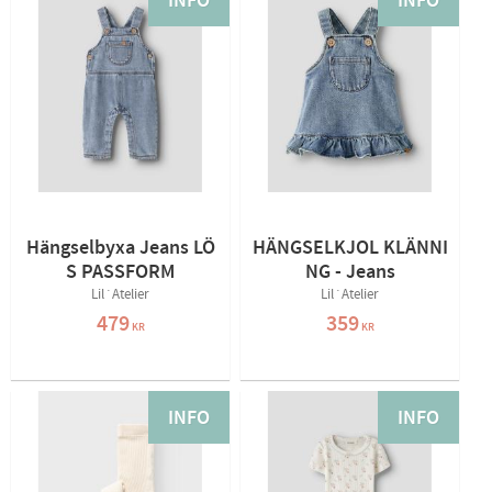
INFO
INFO
Hängselbyxa Jeans LÖ
HÄNGSELKJOL KLÄNNI
S PASSFORM
NG - Jeans
Lil´Atelier
Lil´Atelier
479
359
KR
KR
INFO
INFO