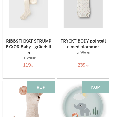
RIBBSTICKAT STRUMP
TRYCKT BODY pointell
BYXOR Baby - gräddvit
e med blommor
a
Lil´Atelier
Lil´Atelier
119
239
KR
KR
KÖP
KÖP