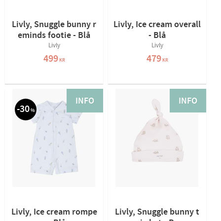
Livly, Snuggle bunny r
Livly, Ice cream overall
eminds footie - Blå
- Blå
Livly
Livly
499
479
KR
KR
INFO
INFO
30
%
Livly, Ice cream rompe
Livly, Snuggle bunny t