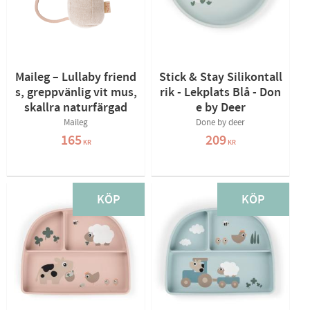
Maileg – Lullaby friend
Stick & Stay Silikontall
s, greppvänlig vit mus,
rik - Lekplats Blå - Don
skallra naturfärgad
e by Deer
Maileg
Done by deer
165
209
KR
KR
KÖP
KÖP