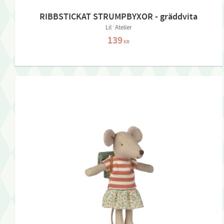
RIBBSTICKAT STRUMPBYXOR - gräddvita
Lil´Atelier
139
KR