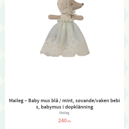
Maileg – Baby mus blå / mint, sovande/vaken bebi
s, babymus i dopklänning
Maileg
240
KR