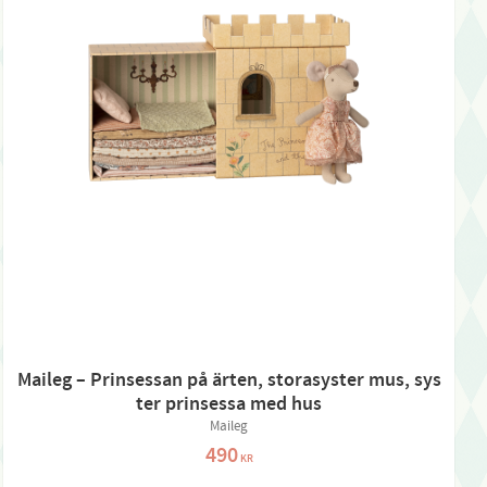
Maileg – Prinsessan på ärten, storasyster mus, sys
ter prinsessa med hus
Maileg
490
KR