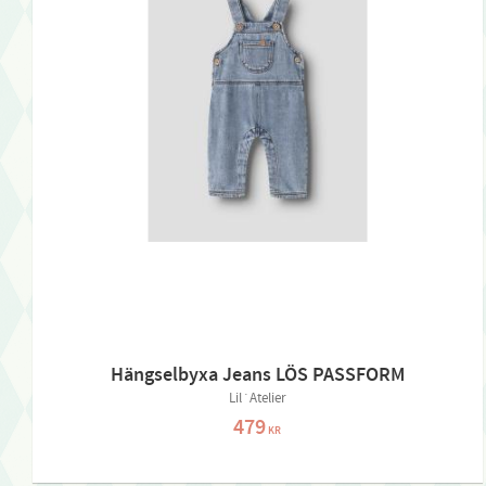
Hängselbyxa Jeans LÖS PASSFORM
Lil´Atelier
479
KR