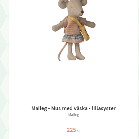
Maileg - Mus med väska - lillasyster
Maileg
225
KR