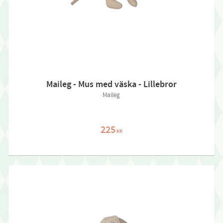
Maileg - Mus med väska - Lillebror
Maileg
225
KR