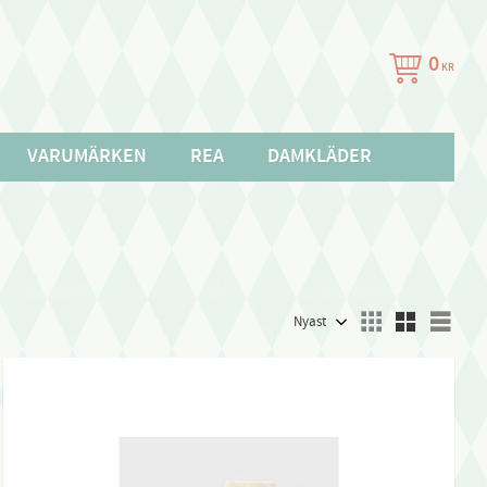
0
KR
VARUMÄRKEN
REA
DAMKLÄDER
Välj sortering
Välj