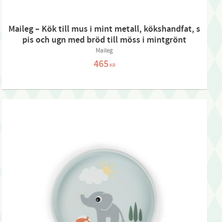
Maileg – Kök till mus i mint metall, kökshandfat, s
pis och ugn med bröd till möss i mintgrönt
Maileg
465
KR