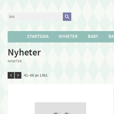
STARTSIDA
NYHETER
BABY
BA
Nyheter
NYHETER
41–
60
av
1361