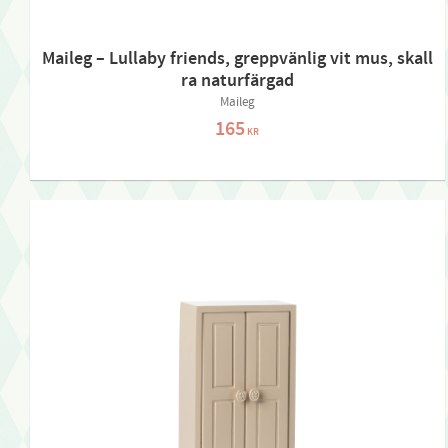
Maileg – Lullaby friends, greppvänlig vit mus, skall
ra naturfärgad
Maileg
165
KR