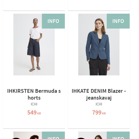
INFO
INFO
IHKIRSTEN Bermuda s
IHKATE DENIM Blazer -
horts
jeanskavaj
ICHI
ICHI
549
799
KR
KR