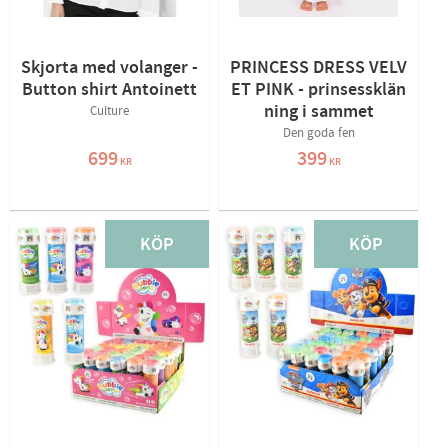
Skjorta med volanger -
PRINCESS DRESS VELV
Button shirt Antoinett
ET PINK - prinsessklän
ning i sammet
Culture
Den goda fen
699
399
KR
KR
KÖP
KÖP