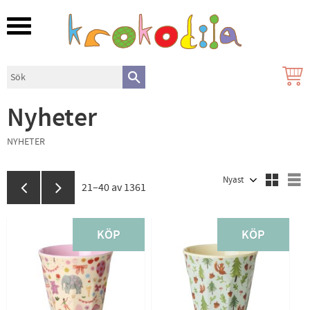
Meny
Nyheter
NYHETER
Välj sortering
V
21–
40
av
1361
KÖP
KÖP