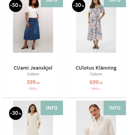
INFO
INFO
50
30
%
%
CUami Jeanskjol
CUlotus Klänning
Culture
Culture
399
699
KR
KR
799
999
KR
KR
INFO
INFO
30
%