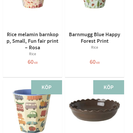
Rice melamin barnkop
Barnmugg Blue Happy
p, Small, Fun fair print
Forest Print
– Rosa
Rice
Rice
60
60
KR
KR
KÖP
KÖP