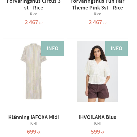
Förvaringshus Circus 3
Förvaringshus Fun Fair
st - Rice
Theme Pink 3st - Rice
Rice
Rice
2 467
2 467
KR
KR
INFO
INFO
Klänning IAFOXA Midi
IHVOILANA Blus
ICHI
ICHI
699
599
KR
KR