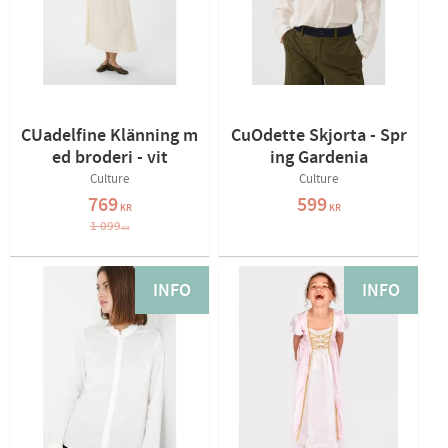
CUadelfine Klänning m
CuOdette Skjorta - Spr
ed broderi - vit
ing Gardenia
Culture
Culture
769
599
KR
KR
1 099
KR
INFO
INFO