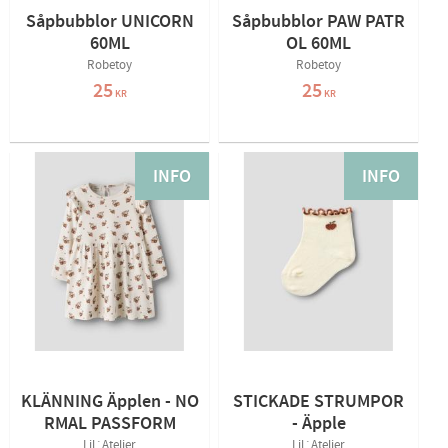
Såpbubblor UNICORN
Såpbubblor PAW PATR
60ML
OL 60ML
Robetoy
Robetoy
25
25
KR
KR
INFO
INFO
KLÄNNING Äpplen - NO
STICKADE STRUMPOR
RMAL PASSFORM
- Äpple
Lil´Atelier
Lil´Atelier