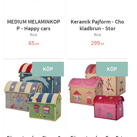
MEDIUM MELAMINKOP
Keramik Pajform - Cho
P - Happy cars
kladbrun - Stor
Rice
Rice
65
299
KR
KR
KÖP
KÖP