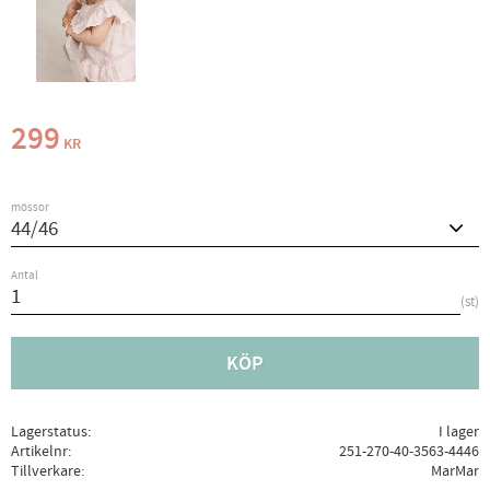
299
KR
mössor
Antal
st
KÖP
Lagerstatus
I lager
Artikelnr
251-270-40-3563-4446
Tillverkare
MarMar