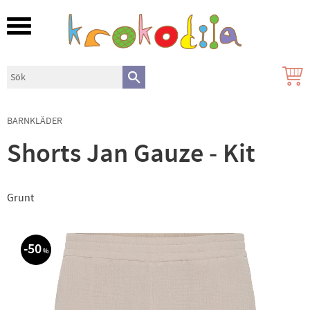
Meny
BARNKLÄDER
Shorts Jan Gauze - Kit
Grunt
50
%