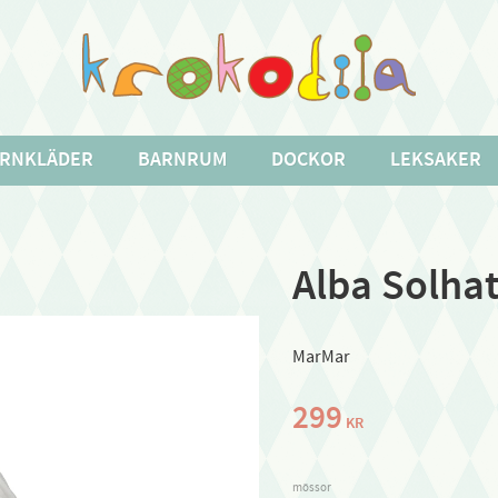
RNKLÄDER
BARNRUM
DOCKOR
LEKSAKER
Alba Solhat
MarMar
299
KR
mössor