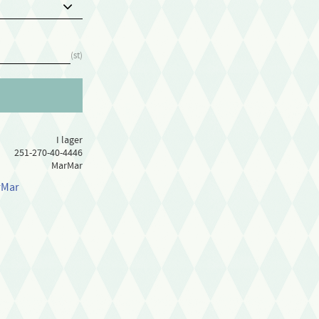
st
I lager
251-270-40-4446
MarMar
rMar