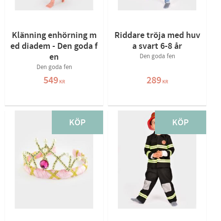
Klänning enhörning m
Riddare tröja med huv
ed diadem - Den goda f
a svart 6-8 år
en
Den goda fen
Den goda fen
549
289
KR
KR
KÖP
KÖP