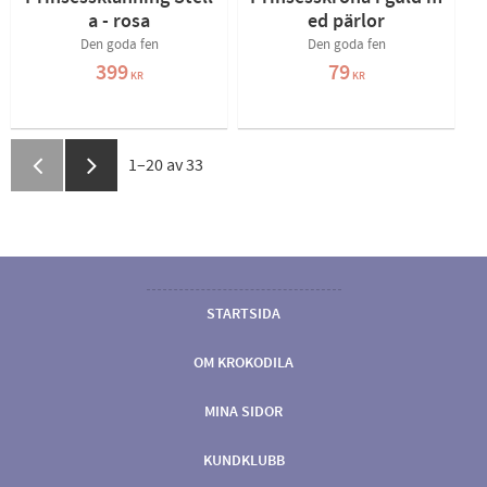
a - rosa
ed pärlor
Den goda fen
Den goda fen
399
79
KR
KR
1–
20
av
33
STARTSIDA
OM KROKODILA
MINA SIDOR
KUNDKLUBB