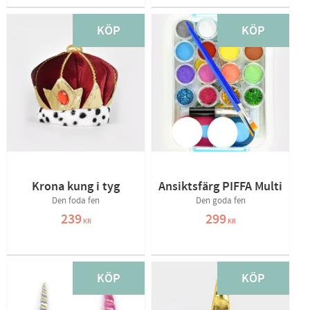
KÖP
KÖP
Krona kung i tyg
Ansiktsfärg PIFFA Multi
Den foda fen
Den goda fen
239
299
KR
KR
KÖP
KÖP