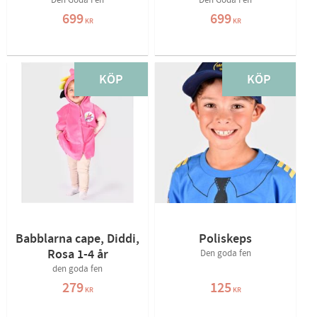
Den Goda Fen
Den Goda Fen
699
699
KR
KR
KÖP
KÖP
Babblarna cape, Diddi,
Poliskeps
Rosa 1-4 år
Den goda fen
den goda fen
279
125
KR
KR