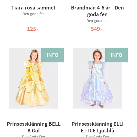
Tiara rosa sammet
Brandman 4-6 år - Den
goda fen
Den goda fen
Den goda fen
125
549
KR
KR
INFO
INFO
Prinsessklänning BELL
Prinsessklänning ELLI
A Gul
E - ICE Ljusblå