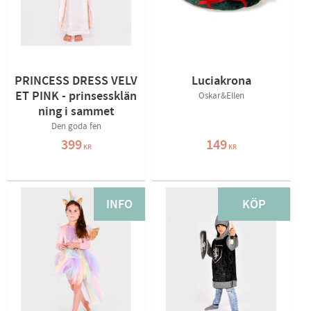
PRINCESS DRESS VELV
Luciakrona
ET PINK - prinsessklän
Oskar&Ellen
ning i sammet
Den goda fen
399
149
KR
KR
INFO
KÖP