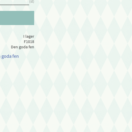
st
I lager
F1018
Den goda fen
n goda fen