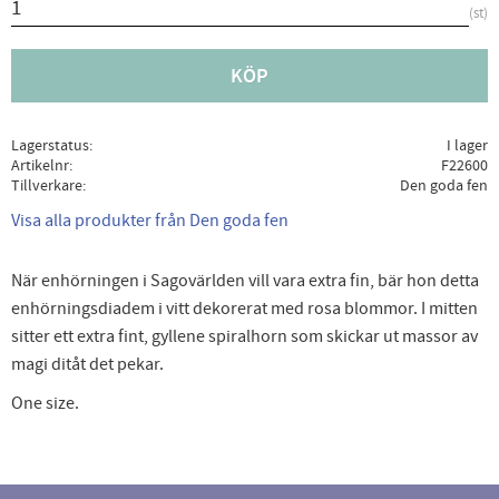
st
KÖP
Lagerstatus
I lager
Artikelnr
F22600
Tillverkare
Den goda fen
Visa alla produkter från Den goda fen
När enhörningen i Sagovärlden vill vara extra fin, bär hon detta
enhörningsdiadem i vitt dekorerat med rosa blommor. I mitten
sitter ett extra fint, gyllene spiralhorn som skickar ut massor av
magi ditåt det pekar.
One size.