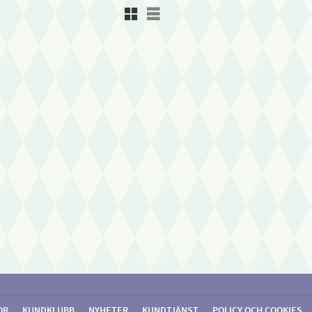
Rutnätsvy
Listvy
OR
KUNDKLUBB
NYHETER
KUNDTJÄNST
POLICY OCH COOKIES