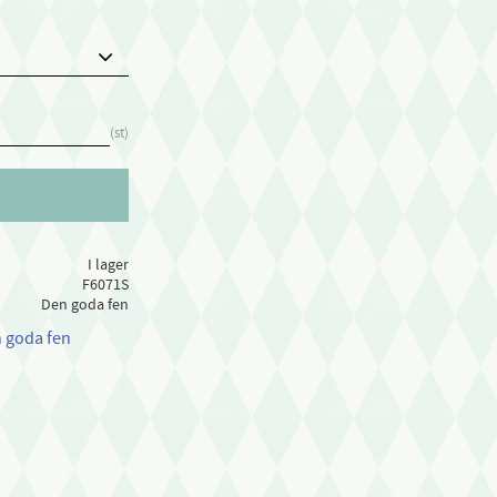
st
I lager
F6071S
Den goda fen
n goda fen