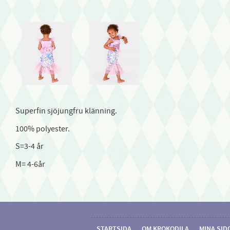
Superfin sjöjungfru klänning.
100% polyester.
S=3-4 år
M= 4-6år
STARTSIDA
OM KROKODILA
MINA SID