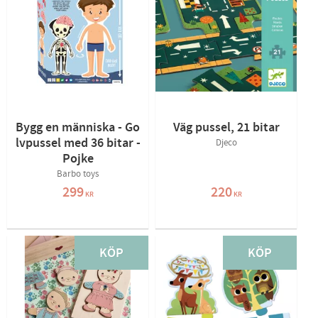
Bygg en människa - Go
Väg pussel, 21 bitar
lvpussel med 36 bitar -
Djeco
Pojke
Barbo toys
299
220
KR
KR
KÖP
KÖP