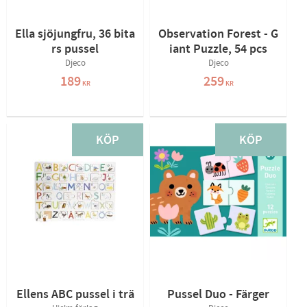
Ella sjöjungfru, 36 bita
Observation Forest - G
rs pussel
iant Puzzle, 54 pcs
Djeco
Djeco
189
259
KR
KR
KÖP
KÖP
Ellens ABC pussel i trä
Pussel Duo - Färger