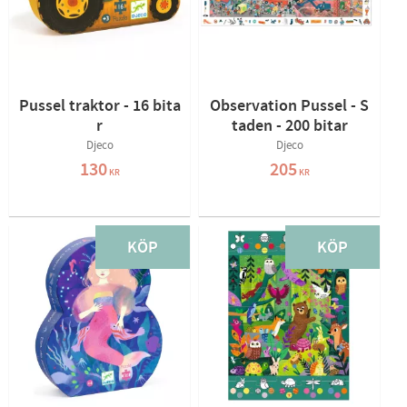
Pussel traktor - 16 bita
Observation Pussel - S
r
taden - 200 bitar
Djeco
Djeco
130
205
KR
KR
KÖP
KÖP