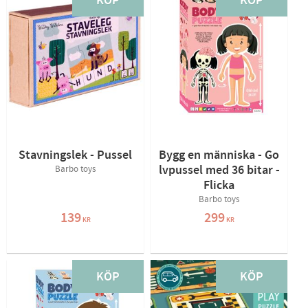
KÖP
KÖP
Stavningslek - Pussel
Bygg en människa - Go
lvpussel med 36 bitar -
Barbo toys
Flicka
Barbo toys
139
299
KR
KR
KÖP
KÖP