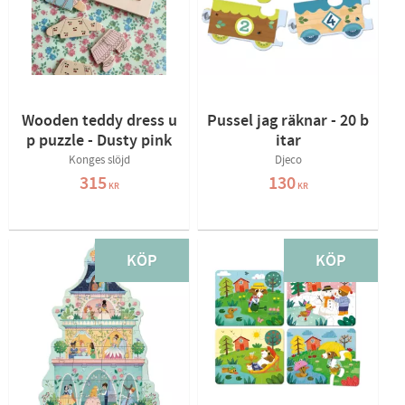
Wooden teddy dress u
Pussel jag räknar - 20 b
p puzzle - Dusty pink
itar
Konges slöjd
Djeco
315
130
KR
KR
KÖP
KÖP