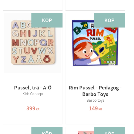
KÖP
KÖP
Pussel, trä - A-Ö
Rim Pussel - Pedagog -
Barbo Toys
Kids Concept
Barbo toys
399
149
KR
KR