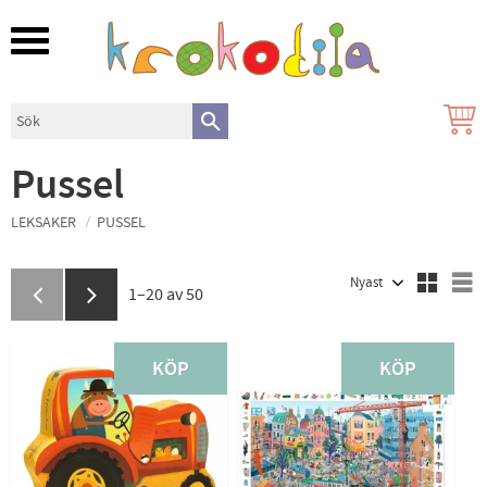
Meny
Pussel
LEKSAKER
PUSSEL
Välj sortering
V
1–
20
av
50
KÖP
KÖP