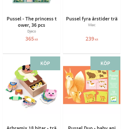
Pussel - The princess t
Pussel fyra årstider trä
ower, 36 pcs
Vilac
Djeco
365
239
KR
KR
KÖP
KÖP
Arbramix 18 bitar - trä
Pussel Duo - baby ani