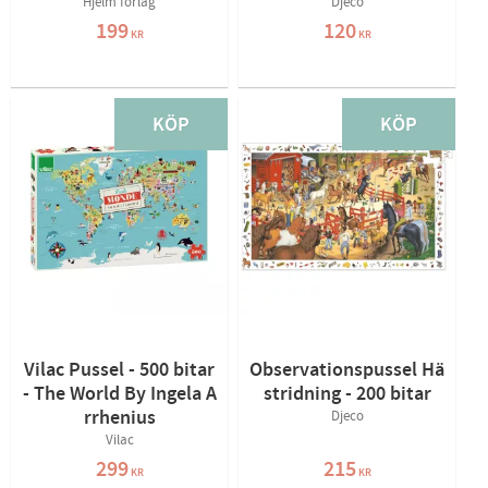
Hjelm förlag
Djeco
199
120
KR
KR
KÖP
KÖP
Vilac Pussel - 500 bitar
Observationspussel Hä
- The World By Ingela A
stridning - 200 bitar
rrhenius
Djeco
Vilac
299
215
KR
KR