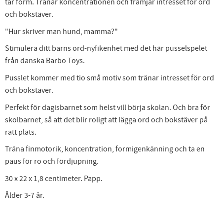
tar form. Tränar koncentrationen och främjar intresset för ord
och bokstäver.
"Hur skriver man hund, mamma?"
Stimulera ditt barns ord-nyfikenhet med det här pusselspelet
från danska Barbo Toys.
Pusslet kommer med tio små motiv som tränar intresset för ord
och bokstäver.
Perfekt för dagisbarnet som helst vill börja skolan. Och bra för
skolbarnet, så att det blir roligt att lägga ord och bokstäver på
rätt plats.
Träna finmotorik, koncentration, formigenkänning och ta en
paus för ro och fördjupning.
30 x 22 x 1,8 centimeter. Papp.
Ålder 3-7 år.