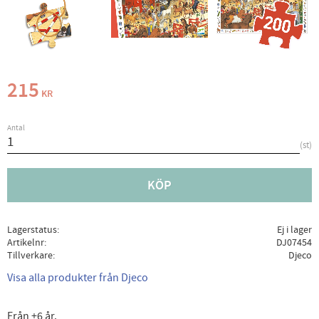
215
KR
Antal
st
KÖP
Lagerstatus
Ej i lager
Artikelnr
DJ07454
Tillverkare
Djeco
Visa alla produkter från Djeco
Från +6 år.