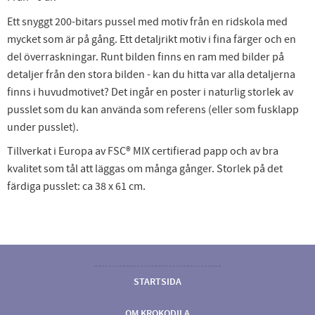
Ett snyggt 200-bitars pussel med motiv från en ridskola med
mycket som är på gång. Ett detaljrikt motiv i fina färger och en
del överraskningar. Runt bilden finns en ram med bilder på
detaljer från den stora bilden - kan du hitta var alla detaljerna
finns i huvudmotivet? Det ingår en poster i naturlig storlek av
pusslet som du kan använda som referens (eller som fusklapp
under pusslet).
Tillverkat i Europa av FSC®️ MIX certifierad papp och av bra
kvalitet som tål att läggas om många gånger. Storlek på det
färdiga pusslet: ca 38 x 61 cm.
STARTSIDA
OM KROKODILA