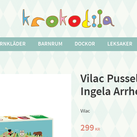
RNKLÄDER
BARNRUM
DOCKOR
LEKSAKER
Vilac Pusse
Ingela Arrh
Vilac
299
KR