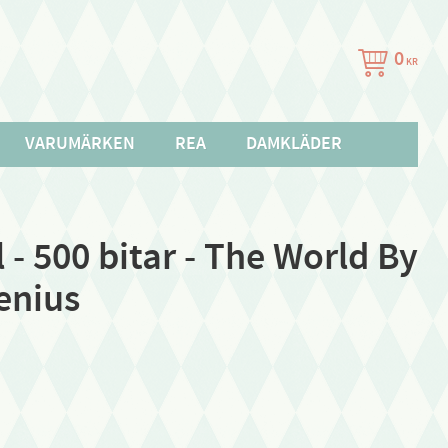
0
KR
VARUMÄRKEN
REA
DAMKLÄDER
l - 500 bitar - The World By
enius