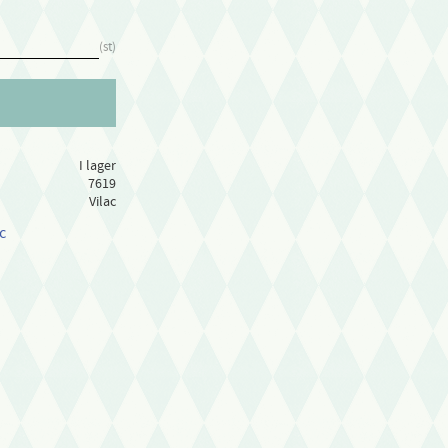
st
I lager
7619
Vilac
c