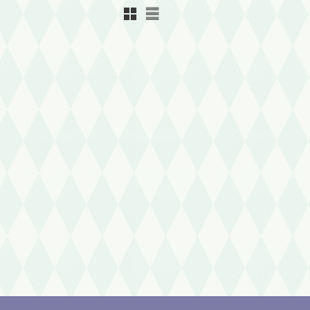
Rutnätsvy
Listvy