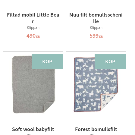
Filtad mobil Little Bea
Muu filt bomullsscheni
r
lle
Klippan
Klippan
490
599
KR
KR
KÖP
KÖP
Soft wool babyfilt
Forest bomullsfilt