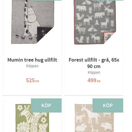
Mumin tree hug ullfilt
Forest ullfilt - grå, 65x
90 cm
Klippan
Klippan
525
499
KR
KR
KÖP
KÖP