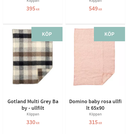
Klippan
Klippan
395
549
KR
KR
KÖP
KÖP
Gotland Multi Grey Ba
Domino baby rosa ullfi
by - ullfilt
lt 65x90
Klippan
Klippan
330
315
KR
KR