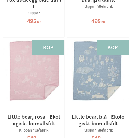
Fox duck egg blue ullfil
Bää, grå ullfilt
t
Klippan Yllefabrik
Klippan
495
495
KR
KR
KÖP
KÖP
Little bear, rosa - Ekol
Little bear, blå - Ekolo
ogiskt bomullsfilt
giskt bomullsfilt
Klippan Yllefabrik
Klippan Yllefabrik