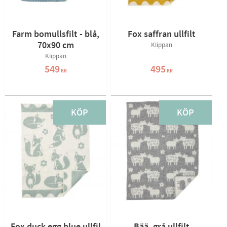
Farm bomullsfilt - blå,
Fox saffran ullfilt
70x90 cm
Klippan
Klippan
549
495
KR
KR
KÖP
KÖP