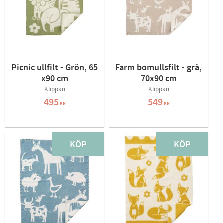
Picnic ullfilt - Grön, 65
Farm bomullsfilt - grå,
x90 cm
70x90 cm
Klippan
Klippan
495
549
KR
KR
KÖP
KÖP