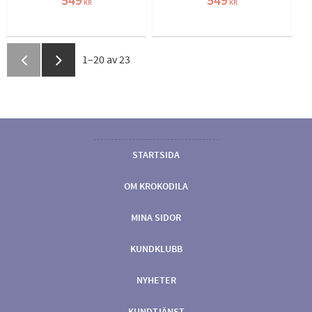
549
549
KR
KR
1–
20
av
23
STARTSIDA
OM KROKODILA
MINA SIDOR
KUNDKLUBB
NYHETER