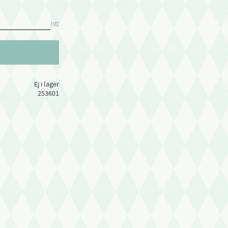
st
Ej i lager
253601