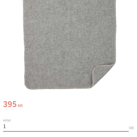
395
KR
Antal
st