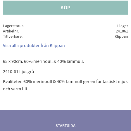
KÖP
Lagerstatus
I lager
Artikelnr
241061
Tillverkare
Klippan
Visa alla produkter från Klippan
65 x 90cm. 60% merinoull & 40% lammull.
2410-61 Ljusgrå
Kvaliteten 60% merinoull & 40% lammull ger en fantastiskt mjuk
och varm filt.
STARTSIDA