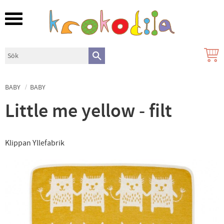
Meny
BABY
BABY
Little me yellow - filt
Klippan Yllefabrik