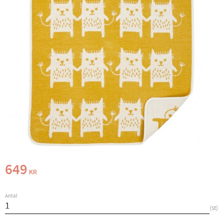
649
KR
Antal
st