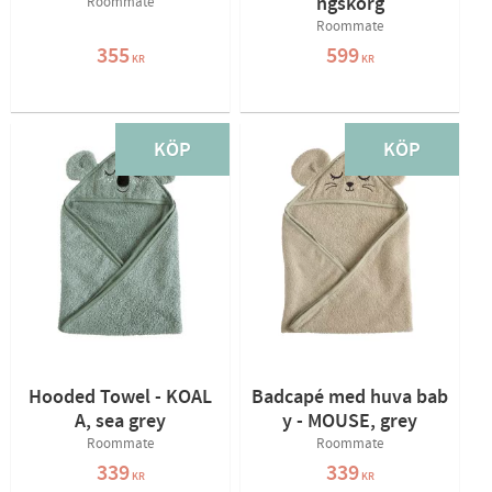
ngskorg
Roommate
Roommate
355
599
KR
KR
KÖP
KÖP
Hooded Towel - KOAL
Badcapé med huva bab
A, sea grey
y - MOUSE, grey
Roommate
Roommate
339
339
KR
KR