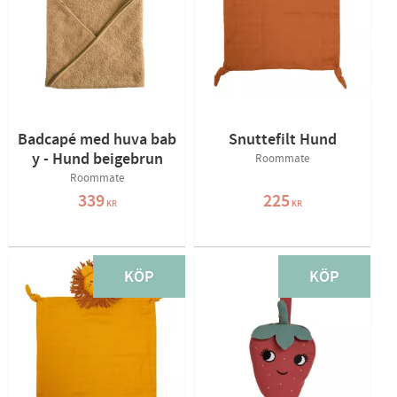
Badcapé med huva bab
Snuttefilt Hund
y - Hund beigebrun
Roommate
Roommate
339
225
KR
KR
KÖP
KÖP