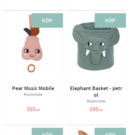
KÖP
KÖP
Pear Music Mobile
Elephant Basket - petr
ol
Roommate
Roommate
355
599
KR
KR