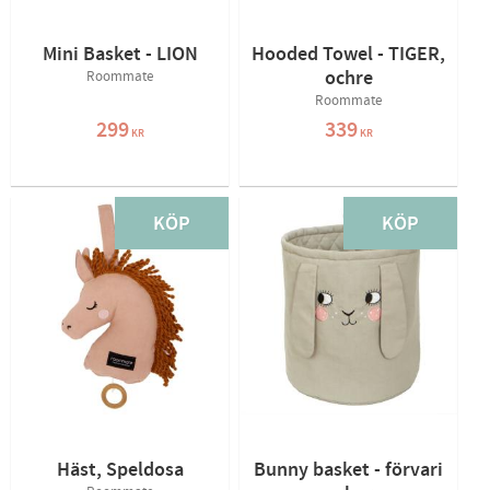
Mini Basket - LION
Hooded Towel - TIGER,
ochre
Roommate
Roommate
299
339
KR
KR
KÖP
KÖP
Häst, Speldosa
Bunny basket - förvari