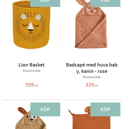
KÖP
KÖP
Lion Basket
Badcapé med huva bab
y, kanin - rose
Roommate
Roommate
599
339
KR
KR
KÖP
KÖP