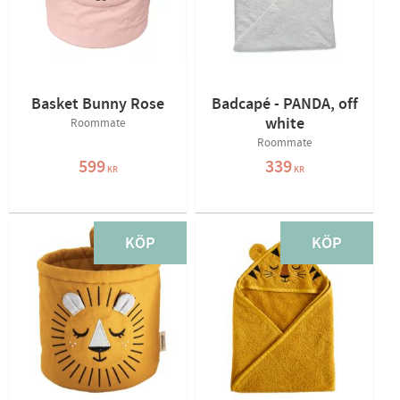
Basket Bunny Rose
Badcapé - PANDA, off
white
Roommate
Roommate
599
339
KR
KR
KÖP
KÖP