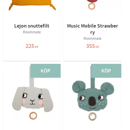
Lejon snuttefilt
Music Mobile Strawber
ry
Roommate
Roommate
225
355
KR
KR
KÖP
KÖP