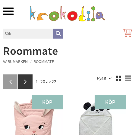
Meny
Roommate
VARUMÄRKEN
ROOMMATE
Välj sortering
V
1–
20
av
22
KÖP
KÖP