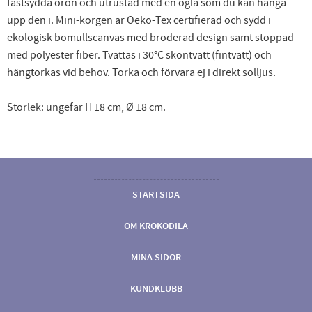
fastsydda öron och utrustad med en ögla som du kan hänga
upp den i. Mini-korgen är Oeko-Tex certifierad och sydd i
ekologisk bomullscanvas med broderad design samt stoppad
med polyester fiber. Tvättas i 30°C skontvätt (fintvätt) och
hängtorkas vid behov. Torka och förvara ej i direkt solljus.
Storlek: ungefär H 18 cm, Ø 18 cm.
STARTSIDA
OM KROKODILA
MINA SIDOR
KUNDKLUBB