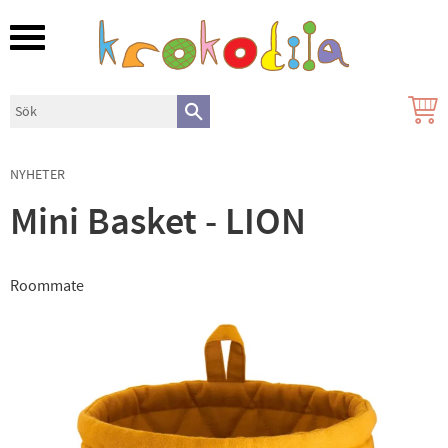
Meny
NYHETER
Mini Basket - LION
Roommate