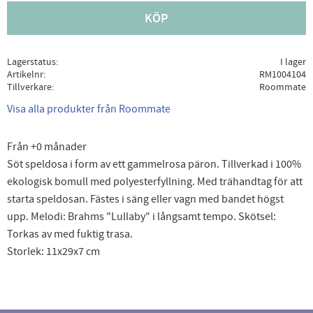
KÖP
Lagerstatus
I lager
Artikelnr
RM1004104
Tillverkare
Roommate
Visa alla produkter från Roommate
Från +0 månader
Söt speldosa i form av ett gammelrosa päron. Tillverkad i 100%
ekologisk bomull med polyesterfyllning. Med trähandtag för att
starta speldosan. Fästes i säng eller vagn med bandet högst
upp. Melodi: Brahms "Lullaby" i långsamt tempo. Skötsel:
Torkas av med fuktig trasa.
Storlek: 11x29x7 cm