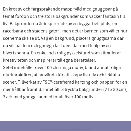
En kreativ och färgsprakande mapp fylld med gnuggisar på
temat fordon och tre stora bakgrunder som väcker fantasin till
liv! Bakgrunderna är inspirerade av en byggarbetsplats, en
racerbana och stadens gator - men det är barnen som väljer hur
scenerna ska se ut. Välj en bakgrund, placera gnuggisarna där
du vill ha dem och gnugga fast dem där med hjälp av en
blyertspenna. En enkel och rolig pysselstund som stimulerar
kreativiteten och inspirerar till egna berättelser.
Setet innehåller över 100 charmiga motiv, bland annat roliga
djurkaraktärer, att använda för att skapa livfulla och lekfulla
scener. Tillverkat av FSC®️-certifierad kartong och papper, för en
mer hållbar framtid. Innehåll: 3 tryckta bakgrunder (21 x 30 cm),
3 ark med gnuggisar med totalt över 100 motiv.