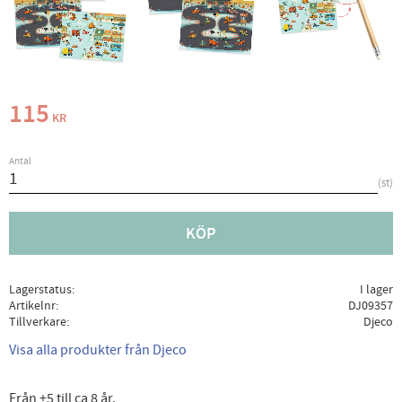
115
KR
Antal
st
KÖP
Lagerstatus
I lager
Artikelnr
DJ09357
Tillverkare
Djeco
Visa alla produkter från Djeco
Från +5 till ca 8 år.