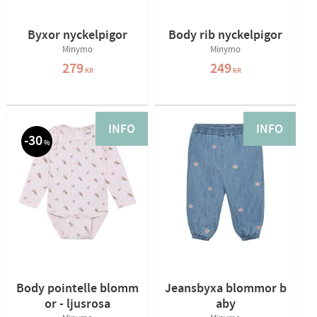
Byxor nyckelpigor
Body rib nyckelpigor
Minymo
Minymo
279
249
KR
KR
INFO
INFO
30
%
Body pointelle blomm
Jeansbyxa blommor b
or - ljusrosa
aby