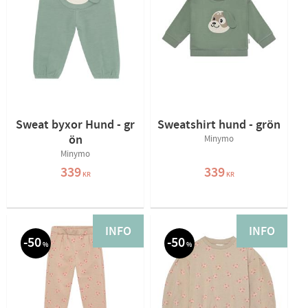
Sweat byxor Hund - gr
Sweatshirt hund - grön
ön
Minymo
Minymo
339
339
KR
KR
INFO
INFO
50
50
%
%