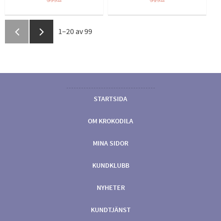
399
319
KR
KR
1–
20
av
99
STARTSIDA
OM KROKODILA
MINA SIDOR
KUNDKLUBB
NYHETER
KUNDTJÄNST