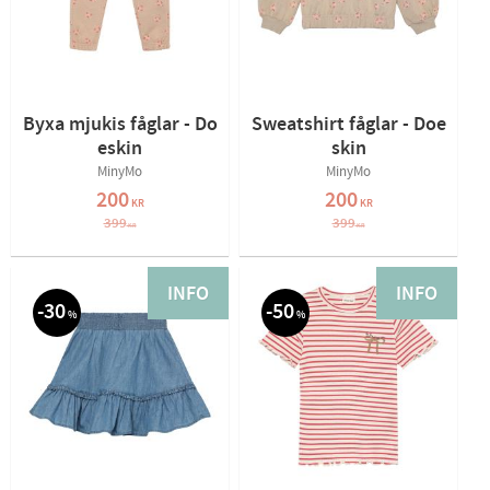
Byxa mjukis fåglar - Do
Sweatshirt fåglar - Doe
eskin
skin
MinyMo
MinyMo
200
200
KR
KR
399
399
KR
KR
INFO
INFO
30
50
%
%