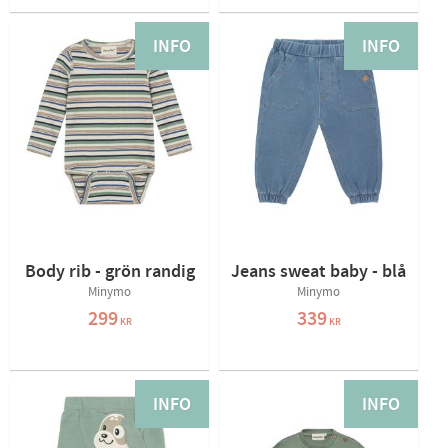
INFO
INFO
Body rib - grön randig
Jeans sweat baby - blå
Minymo
Minymo
299
339
KR
KR
INFO
INFO