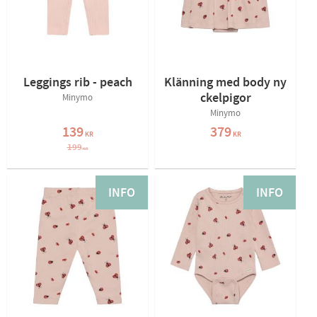
Leggings rib - peach
Klänning med body ny
ckelpigor
Minymo
Minymo
139
379
KR
KR
199
KR
INFO
INFO