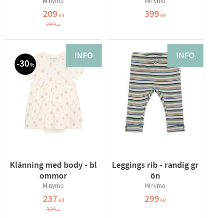
Minymo
Minymo
209
399
KR
KR
299
KR
INFO
INFO
30
%
Klänning med body - bl
Leggings rib - randig gr
ommor
ön
Minymo
Minymo
237
299
KR
KR
339
KR