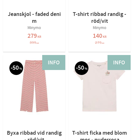
Jeanskjol - faded deni
T-shirt ribbad randig -
m
röd/vit
Minymo
Minymo
279
140
KR
KR
399
279
KR
KR
INFO
INFO
50
50
%
%
Byxa ribbad vid randig
T-shirt ficka med blom