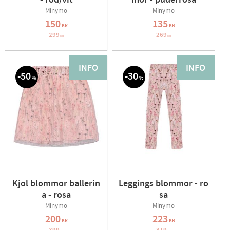
- röd/vit
mor - puderrosa
Minymo
Minymo
150
135
KR
KR
299
269
KR
KR
INFO
INFO
50
30
%
%
Kjol blommor ballerin
Leggings blommor - ro
a - rosa
sa
Minymo
Minymo
200
223
KR
KR