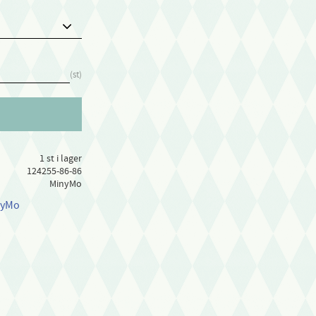
st
1 st i lager
124255-86-86
MinyMo
inyMo