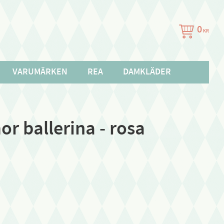
0
KR
VARUMÄRKEN
REA
DAMKLÄDER
r ballerina - rosa