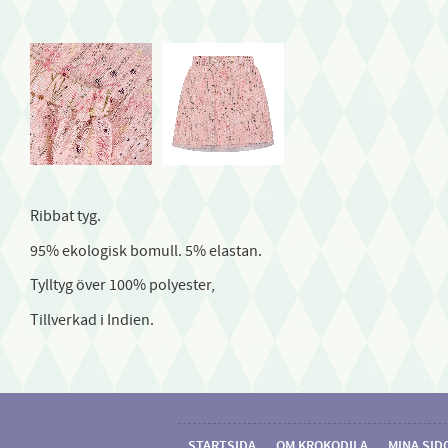
Ribbat tyg.
95% ekologisk bomull. 5% elastan.
Tylltyg över 100% polyester,
Tillverkad i Indien.
STARTSIDA
OM KROKODILA
MINA SID