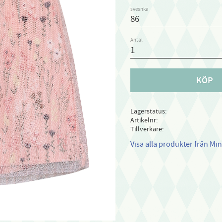
svesnka
Antal
KÖP
Lagerstatus
Artikelnr
Tillverkare
Visa alla produkter från M