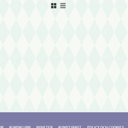
Rutnätsvy
Listvy
OR
KUNDKLUBB
NYHETER
KUNDTJÄNST
POLICY OCH COOKIES