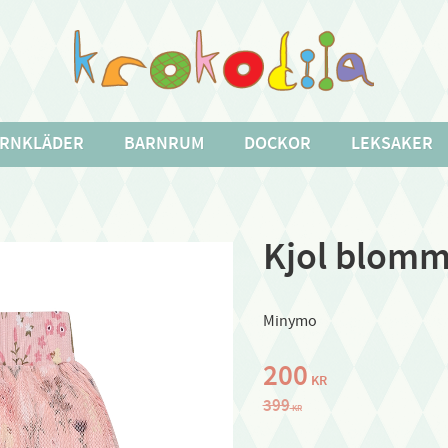
RNKLÄDER
BARNRUM
DOCKOR
LEKSAKER
Kjol blommo
Minymo
Nedsatt pris:
200
KR
Ordinarie pris:
399
KR