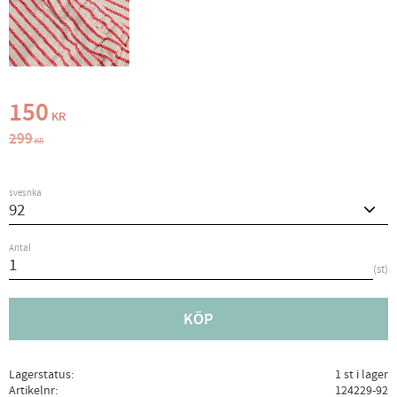
Nedsatt pris:
150
KR
Ordinarie pris:
299
KR
svesnka
Antal
st
KÖP
Lagerstatus
1 st i lager
Artikelnr
124229-92