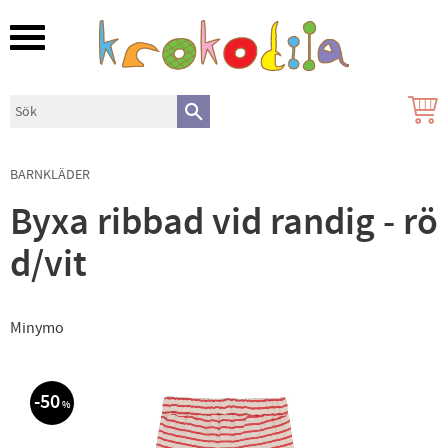
Meny
BARNKLÄDER
Byxa ribbad vid randig - rö
d/vit
Minymo
50
%