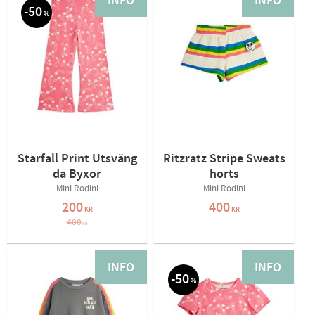
INFO
INFO
50
%
Starfall Print Utsväng
Ritzratz Stripe Sweats
da Byxor
horts
Mini Rodini
Mini Rodini
200
400
KR
KR
400
KR
INFO
INFO
50
%