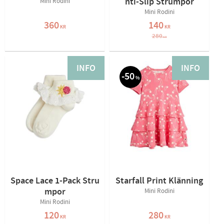
nti-Slip Strumpor
Mini Rodini
Mini Rodini
360
140
KR
KR
280
KR
INFO
INFO
50
%
Space Lace 1-Pack Stru
Starfall Print Klänning
mpor
Mini Rodini
Mini Rodini
120
280
KR
KR