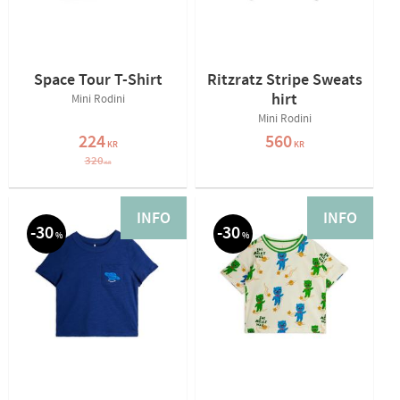
Space Tour T-Shirt
Ritzratz Stripe Sweats
hirt
Mini Rodini
Mini Rodini
224
560
KR
KR
320
KR
INFO
INFO
30
30
%
%