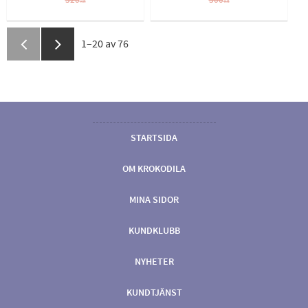
320
300
KR
KR
1–
20
av
76
STARTSIDA
OM KROKODILA
MINA SIDOR
KUNDKLUBB
NYHETER
KUNDTJÄNST