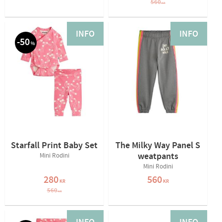
560
KR
INFO
INFO
50
%
Starfall Print Baby Set
The Milky Way Panel S
weatpants
Mini Rodini
Mini Rodini
280
560
KR
KR
560
KR