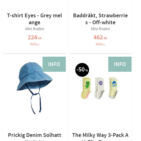
T-shirt Eyes - Grey mel
Baddräkt, Strawberrie
ange
s - Off-white
Mini Rodini
Mini Rodini
224
462
KR
KR
320
660
KR
KR
INFO
INFO
50
%
Prickig Denim Solhatt
The Milky Way 3-Pack A