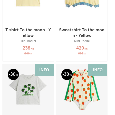
T-shirt To the moon - Y
Sweatshirt To the moo
ellow
n - Yellow
Mini Rodini
Mini Rodini
238
420
KR
KR
340
600
KR
KR
INFO
INFO
30
30
%
%