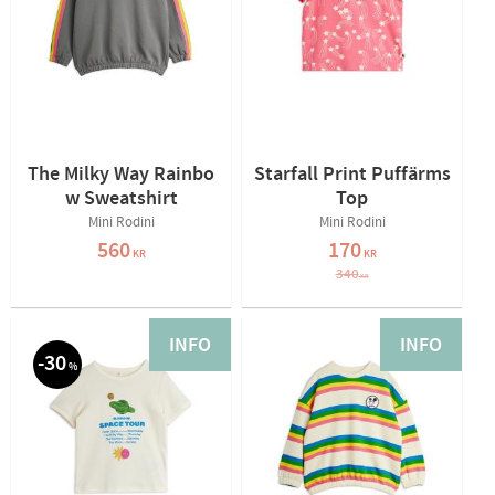
The Milky Way Rainbo
Starfall Print Puffärms
w Sweatshirt
Top
Mini Rodini
Mini Rodini
560
170
KR
KR
340
KR
INFO
INFO
30
%