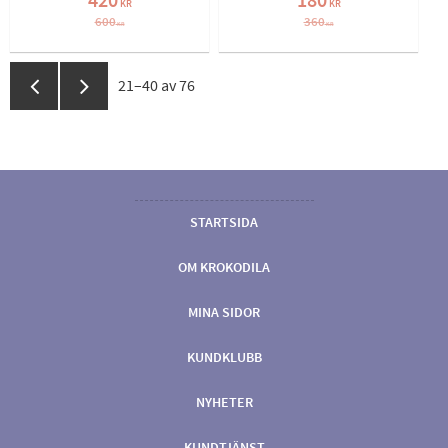
420
180
KR
KR
600
360
KR
KR
21–
40
av
76
STARTSIDA
OM KROKODILA
MINA SIDOR
KUNDKLUBB
NYHETER