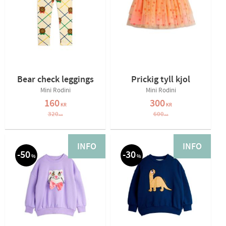
Bear check leggings
Prickig tyll kjol
Mini Rodini
Mini Rodini
160
300
KR
KR
320
600
KR
KR
INFO
INFO
50
30
%
%