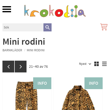
Meny
Mini rodini
BARNKLÄDER
MINI RODINI
Välj sortering
V
21–
40
av
76
INFO
INFO