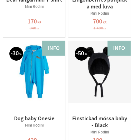
Bear långärmad T-shirt
Lingonberries puffjack
a med luva
Mini Rodini
Mini Rodini
170
700
KR
KR
340
1 400
KR
KR
INFO
INFO
30
50
%
%
Dog baby Onesie
Finstickad mössa baby
- Black
Mini Rodini
Mini Rodini