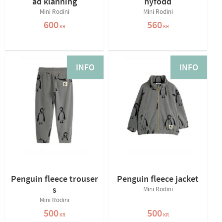
ad klänning
nyfödd
Mini Rodini
Mini Rodini
600
560
KR
KR
INFO
INFO
Penguin fleece trouser
Penguin fleece jacket
s
Mini Rodini
Mini Rodini
500
500
KR
KR