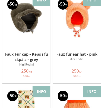
INFO
INFO
50
50
%
%
Faux Fur cap - Keps i fu
Faux fur ear hat - pink
skpäls - grey
Mini Rodini
Mini Rodini
250
250
KR
KR
500
500
KR
KR
INFO
INFO
50
50
%
%