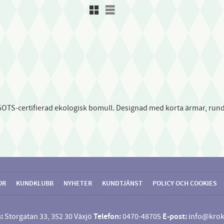
Rutnätsvy
Listvy
GOTS-certifierad ekologisk bomull. Designad med korta ärmar, run
OR
KUNDKLUBB
NYHETER
KUNDTJÄNST
POLICY OCH COOKIES
:
Storgatan 33, 352 30 Växjö
Telefon:
0470-48705
E-post:
info@krok