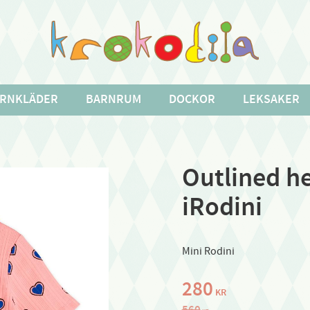
RNKLÄDER
BARNRUM
DOCKOR
LEKSAKER
Outlined he
iRodini
Mini Rodini
Nedsatt pris:
280
KR
Ordinarie pris:
560