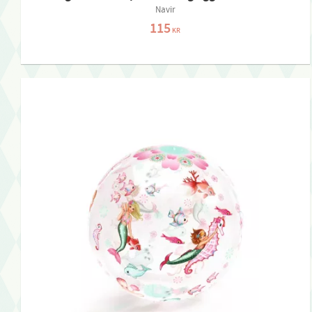
Navir
115
KR