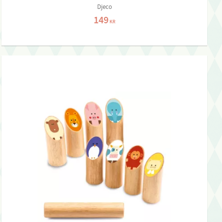
Djeco
149
KR