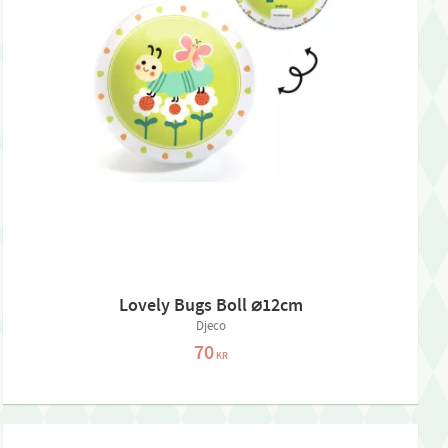
Lovely Bugs Boll ⌀12cm
Djeco
70
KR