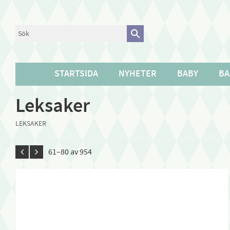
STARTSIDA
NYHETER
BABY
BA
Leksaker
LEKSAKER
61–
80
av
954