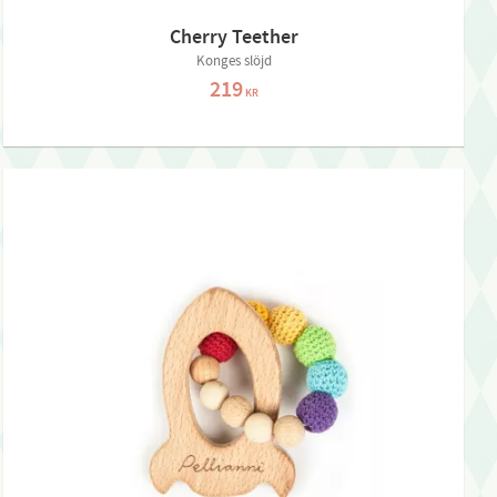
Cherry Teether
Konges slöjd
219
KR