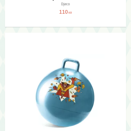
Djeco
110
KR