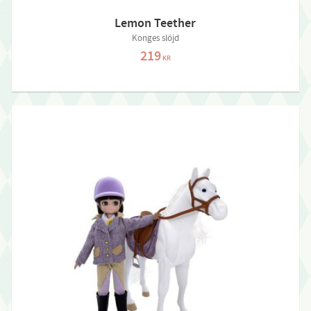
Lemon Teether
Konges slöjd
219
KR