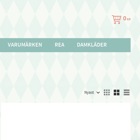
0
KR
VARUMÄRKEN
REA
DAMKLÄDER
Välj sortering
Välj