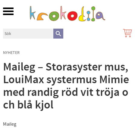
Meny
NYHETER
Maileg – Storasyster mus,
LouiMax systermus Mimie
med randig röd vit tröja o
ch blå kjol
Maileg