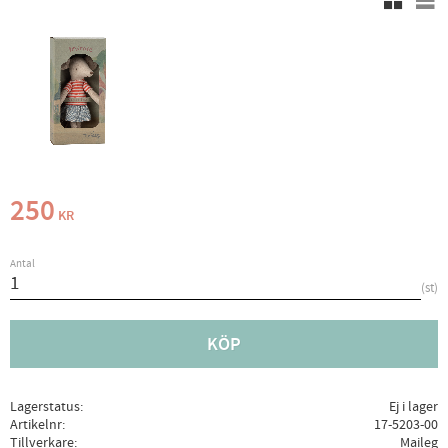
250
KR
Antal
st
KÖP
Lagerstatus
Ej i lager
Artikelnr
17-5203-00
Tillverkare
Maileg