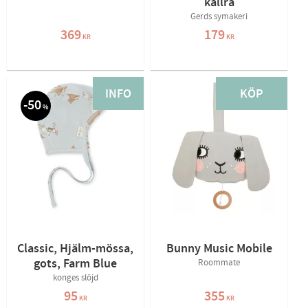
kallra
Gerds symakeri
369
179
KR
KR
INFO
KÖP
50
%
Classic, Hjälm-mössa,
Bunny Music Mobile
gots, Farm Blue
Roommate
konges slöjd
95
355
KR
KR