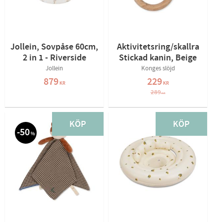
Jollein, Sovpåse 60cm,
Aktivitetsring/skallra
2 in 1 - Riverside
Stickad kanin, Beige
Jollein
Konges slöjd
879
229
KR
KR
289
KR
KÖP
KÖP
50
%