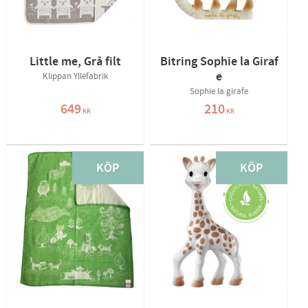
Little me, Grå filt
Bitring Sophie la Giraf
e
Klippan Yllefabrik
Sophie la girafe
649
210
KR
KR
KÖP
KÖP