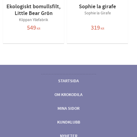
Ekologiskt bomullsfilt,
Sophie la girafe
Little Bear Grön
Sophie la Girafe
Klippan Yllefabrik
549
319
KR
KR
STARTSIDA
OM KROKODILA
MINA SIDOR
KUNDKLUBB
NYHETER