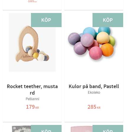
189
KR
KÖP
KÖP
Rocket teether, musta
Kulor på band, Pastell
rd
Ekoleko
Pellianni
179
285
KR
KR