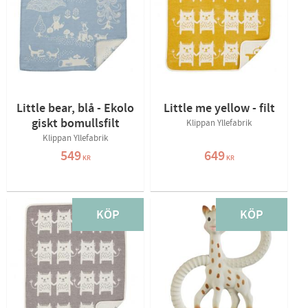
Little bear, blå - Ekolo
Little me yellow - filt
giskt bomullsfilt
Klippan Yllefabrik
Klippan Yllefabrik
549
649
KR
KR
KÖP
KÖP