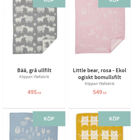
KÖP
KÖP
Bää, grå ullfilt
Little bear, rosa - Ekol
ogiskt bomullsfilt
Klippan Yllefabrik
Klippan Yllefabrik
495
549
KR
KR
KÖP
KÖP