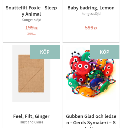
Snuttefilt Foxie - Sleep
Baby badring, Lemon
y Animal
konges slöjd
Konges slöjd
199
599
KR
KR
399
KR
KÖP
KÖP
Feel, Filt, Ginger
Gubben Glad och ledse
n - Gerds Symakeri – S
Hust and Claire