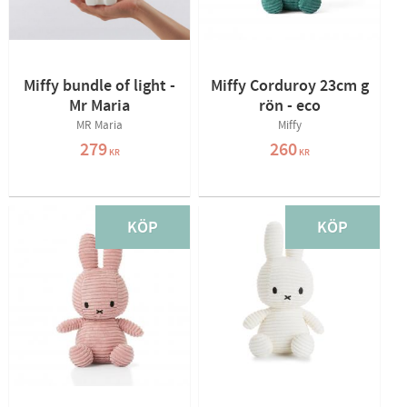
Miffy bundle of light -
Miffy Corduroy 23cm g
Mr Maria
rön - eco
MR Maria
Miffy
279
260
KR
KR
KÖP
KÖP