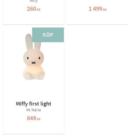
Miffy
260
1 499
KR
KR
KÖP
Miffy first light
Mr Maria
849
KR