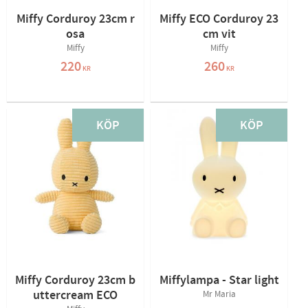
Miffy Corduroy 23cm r
Miffy ECO Corduroy 23
osa
cm vit
Miffy
Miffy
220
260
KR
KR
KÖP
KÖP
Miffy Corduroy 23cm b
Miffylampa - Star light
uttercream ECO
Mr Maria