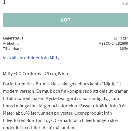
st
KÖP
Lagerstatus
Ej i lager
Artikelnr
MYECO-24182600
Tillverkare
Miffy
Visa alla produkter från Miffy
Miffy ECO Corduroy - 23 cm, White
Författaren Nick Brunas klassiska gosedjurs kanin "Nijntje" i
modern version. En mjuk och fin kompis redo att dela ut kramar
till alla som vill ha en. Mycket välgjord i smalrandigt tyg som
finns i många fina färger och storlekar. Passar utmärkt från 0 år.
Material: 90% återvunnen polyester. Licensprodukt från
tillverkaren Bon Ton Toys. CE-märkt och tillverkningen sker
under ICTI-certifierade förhållanden.