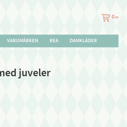
0
KR
VARUMÄRKEN
REA
DAMKLÄDER
med juveler