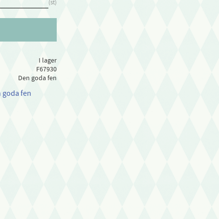
st
I lager
F67930
Den goda fen
n goda fen