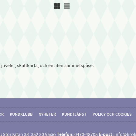
Rutnätsvy
Listvy
s juveler, skattkarta, och en liten sammetspåse.
OR
KUNDKLUBB
NYHETER
KUNDTJÄNST
POLICY OCH COOKIES
:
Storgatan 33, 352 30 Växjö
Telefon:
0470-48705
E-post:
info@krok