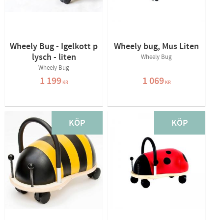
Wheely Bug - Igelkott p
Wheely bug, Mus Liten
lysch - liten
Wheely Bug
Wheely Bug
1 199
1 069
KR
KR
KÖP
KÖP