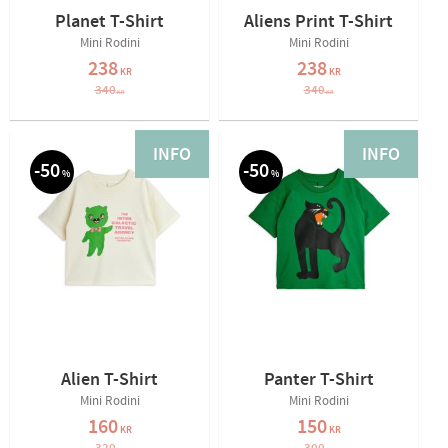
Planet T-Shirt
Aliens Print T-Shirt
Mini Rodini
Mini Rodini
238
238
KR
KR
340
340
KR
KR
INFO
INFO
50
50
%
%
Alien T-Shirt
Panter T-Shirt
Mini Rodini
Mini Rodini
160
150
KR
KR