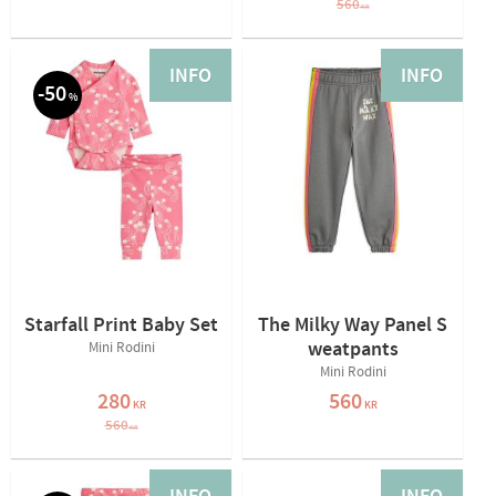
560
KR
INFO
INFO
50
%
Starfall Print Baby Set
The Milky Way Panel S
weatpants
Mini Rodini
Mini Rodini
280
560
KR
KR
560
KR