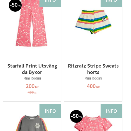
INFO
INFO
50
%
Starfall Print Utsväng
Ritzratz Stripe Sweats
da Byxor
horts
Mini Rodini
Mini Rodini
200
400
KR
KR
400
KR
INFO
INFO
50
%