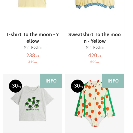
T-shirt To the moon - Y
Sweatshirt To the moo
ellow
n - Yellow
Mini Rodini
Mini Rodini
238
420
KR
KR
340
600
KR
KR
INFO
INFO
30
30
%
%