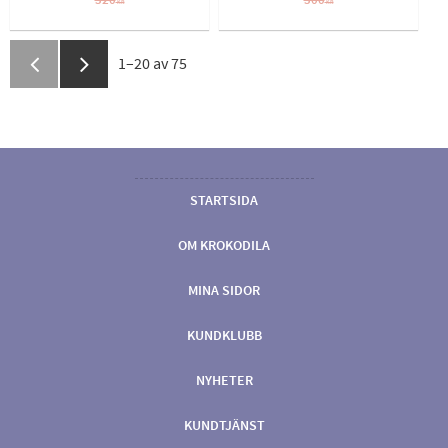
320
300
KR
KR
1–
20
av
75
STARTSIDA
OM KROKODILA
MINA SIDOR
KUNDKLUBB
NYHETER
KUNDTJÄNST