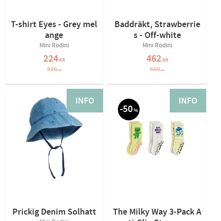
T-shirt Eyes - Grey mel
Baddräkt, Strawberrie
ange
s - Off-white
Mini Rodini
Mini Rodini
224
462
KR
KR
320
660
KR
KR
INFO
INFO
50
%
Prickig Denim Solhatt
The Milky Way 3-Pack A