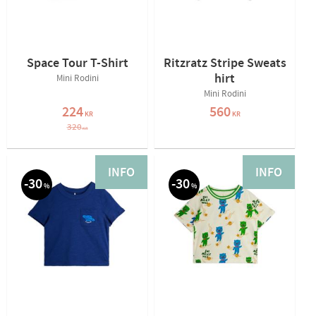
Space Tour T-Shirt
Ritzratz Stripe Sweats
hirt
Mini Rodini
Mini Rodini
224
560
KR
KR
320
KR
INFO
INFO
30
30
%
%