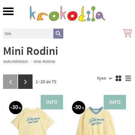
Meny
Mini Rodini
VARUMÄRKEN
MINI RODINI
Välj sortering
V
1–
20
av
75
INFO
INFO
30
30
%
%