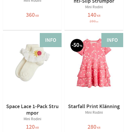
nti-Slip Strumpor
Mini Rodini
Mini Rodini
360
140
KR
KR
280
KR
INFO
INFO
50
%
Space Lace 1-Pack Stru
Starfall Print Klänning
mpor
Mini Rodini
Mini Rodini
120
280
KR
KR