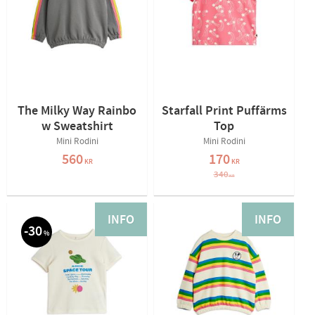
The Milky Way Rainbo
Starfall Print Puffärms
w Sweatshirt
Top
Mini Rodini
Mini Rodini
560
170
KR
KR
340
KR
INFO
INFO
30
%