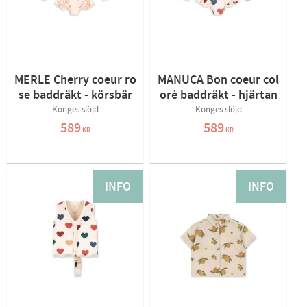
MERLE Cherry coeur ro
MANUCA Bon coeur col
se baddräkt - körsbär
oré baddräkt - hjärtan
Konges slöjd
Konges slöjd
589
589
KR
KR
INFO
INFO