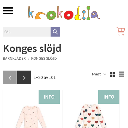
Meny
Konges slöjd
BARNKLÄDER
KONGES SLÖJD
Välj sortering
V
1–
20
av
101
INFO
INFO