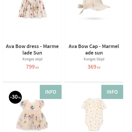
Ava Bow dress - Marme
Ava Bow Cap - Marmel
lade Sun
ade sun
Konges slöjd
Konges Slöjd
799
369
KR
KR
INFO
INFO
30
%