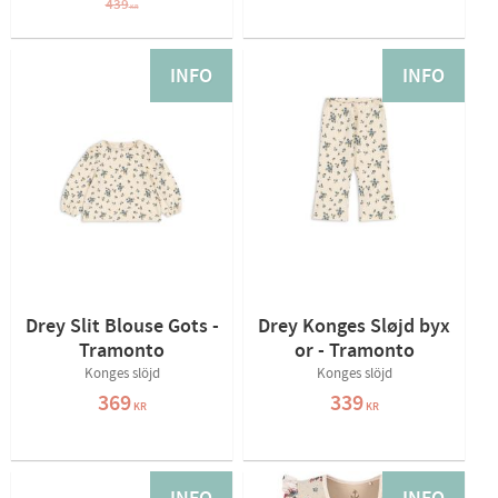
439
KR
INFO
INFO
Drey Slit Blouse Gots -
Drey Konges Sløjd byx
Tramonto
or - Tramonto
Konges slöjd
Konges slöjd
369
339
KR
KR