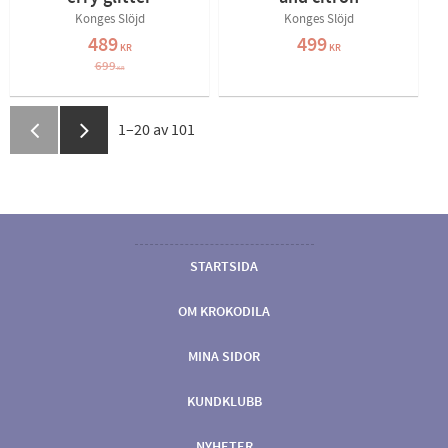
Konges Slöjd
Konges Slöjd
489
499
KR
KR
699
KR
1–
20
av
101
STARTSIDA
OM KROKODILA
MINA SIDOR
KUNDKLUBB
NYHETER