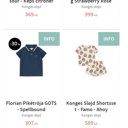
sour - Keps citroner
g Strawberry Rose
Konges slöjd
Konges slöjd
369
999
KR
KR
INFO
INFO
30
%
Florian Pikétröja GOTS
Konges Sløjd Shortsse
- Spellbound
t - Famo - Ahoy
Konges slöjd
Konges slöjd
307
589
KR
KR