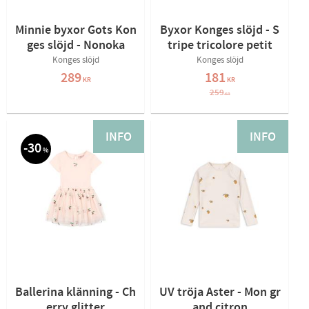
Minnie byxor Gots Kon
Byxor Konges slöjd - S
ges slöjd - Nonoka
tripe tricolore petit
Konges slöjd
Konges slöjd
289
181
KR
KR
259
KR
INFO
INFO
30
%
Ballerina klänning - Ch
UV tröja Aster - Mon gr
erry glitter
and citron