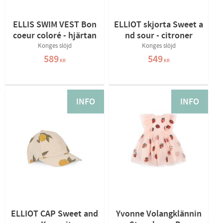
ELLIS SWIM VEST Bon
ELLIOT skjorta Sweet a
coeur coloré - hjärtan
nd sour - citroner
Konges slöjd
Konges slöjd
589
549
KR
KR
INFO
INFO
ELLIOT CAP Sweet and
Yvonne Volangklännin