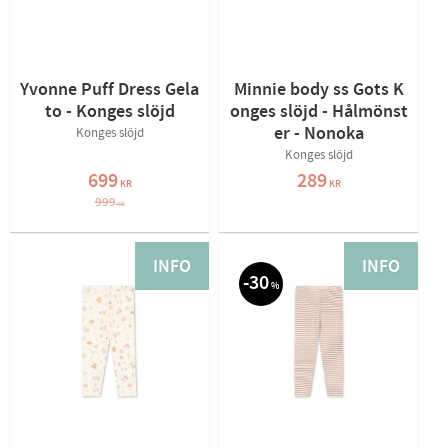
Yvonne Puff Dress Gela
Minnie body ss Gots K
to - Konges slöjd
onges slöjd - Hålmönst
er - Nonoka
Konges slöjd
Konges slöjd
699
289
KR
KR
999
KR
INFO
INFO
30
%