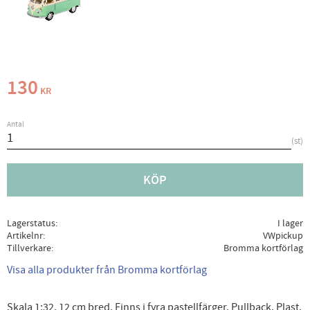
130
KR
Antal
st
KÖP
Lagerstatus
I lager
Artikelnr
VWpickup
Tillverkare
Bromma kortförlag
Visa alla produkter från Bromma kortförlag
Skala 1:32. 12 cm bred. Finns i fyra pastellfärger. Pullback. Plast.