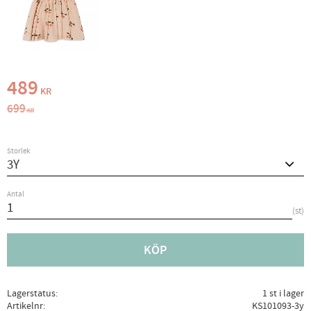
Nedsatt pris:
489
KR
Ordinarie pris:
699
KR
Storlek
Antal
st
KÖP
Lagerstatus
1 st i lager
Artikelnr
KS101093-3y