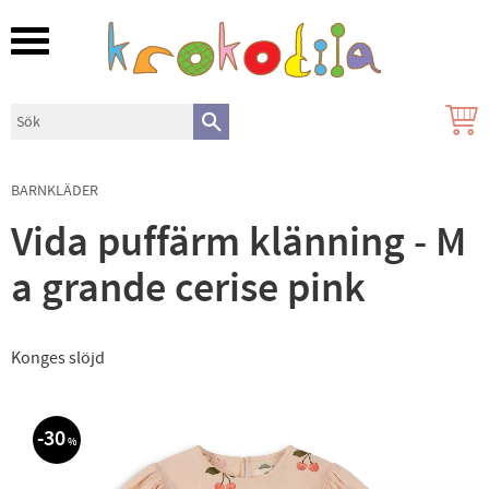
Meny
BARNKLÄDER
Vida puffärm klänning - M
a grande cerise pink
Konges slöjd
30
%