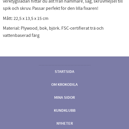
verktygslådan hittar du allt från hammare, såg, skruvmejsel till
spik och skruv. Passar perfekt för den lilla fixaren!
Mått: 22,5 x 13,5 x 15 cm
Material: Plywood, bok, björk. FSC-certifierat trä och
vattenbaserad färg
STARTSIDA
OM KROKODILA
MINA SIDOR
KUNDKLUBB
NYHETER