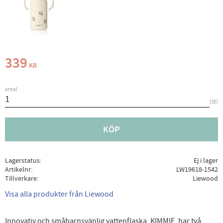
339
KR
Antal
st
KÖP
Lagerstatus
Ej i lager
Artikelnr
LW19618-1542
Tillverkare
Liewood
Visa alla produkter från Liewood
Innovativ och småbarnsvänlig vattenflaska, KIMMIE, har två