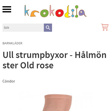
Meny
BARNKLÄDER
Ull strumpbyxor - Hålmön
ster Old rose
Cóndor