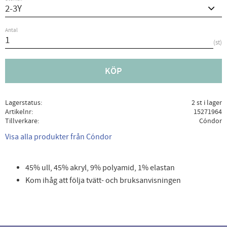
Antal
st
KÖP
Lagerstatus
2 st i lager
Artikelnr
15271964
Tillverkare
Cóndor
Visa alla produkter från Cóndor
45% ull, 45% akryl, 9% polyamid, 1% elastan
Kom ihåg att följa tvätt- och bruksanvisningen