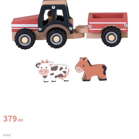
379
KR
Antal