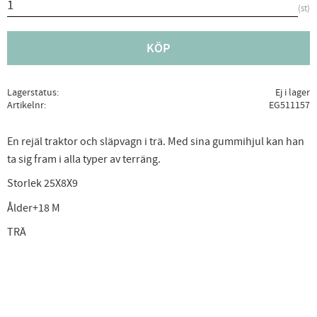
st
KÖP
Lagerstatus
Ej i lager
Artikelnr
EG511157
En rejäl traktor och släpvagn i trä. Med sina gummihjul kan han
ta sig fram i alla typer av terräng.
Storlek 25X8X9
Ålder+18 M
TRÄ